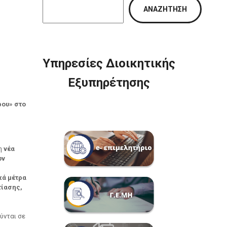
ΑΝΑΖΉΤΗΣΗ
Υπηρεσίες Διοικητικής
Εξυπηρέτησης
ρου» στο
η
νέα
ων
κά μέτρα
τίασης,
ύνται σε