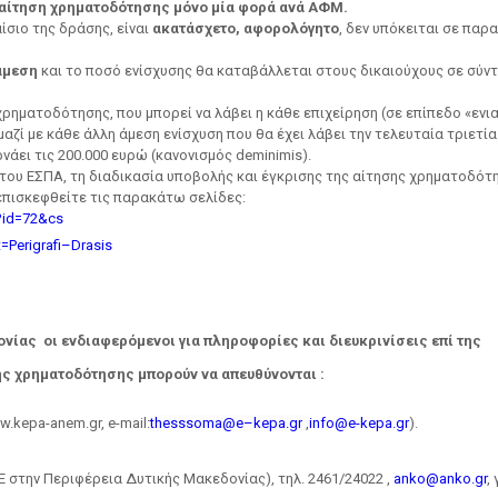
αίτηση χρηματοδότησης μόνο μία φορά ανά ΑΦΜ.
ίσιο της δράσης, είναι
ακατάσχετο, αφορολόγητο
, δεν υπόκειται σε παρ
άμεση
και το ποσό ενίσχυσης θα καταβάλλεται στους δικαιούχους σε σύν
χρηματοδότησης, που μπορεί να λάβει η κάθε επιχείρηση (σε επίπεδο «ενι
αζί με κάθε άλλη άμεση ενίσχυση που θα έχει λάβει την τελευταία τριετία
ρνάει τις 200.000 ευρώ (κανονισμός
de
minimis
).
του ΕΣΠΑ, τη διαδικασία υποβολής και έγκρισης της αίτησης χρηματοδότ
επισκεφθείτε τις παρακάτω σελίδες:
?
id
=72&
cs
t
=
Perigrafi
–
Drasis
ονίας
οι ενδιαφερόμενοι για πληροφορίες και διευκρινίσεις επί της
ς χρηματοδότησης μπορούν να απευθύνονται :
kepa-anem.gr, e-mail:
thesssoma
@
e
–
kepa
.
gr
,
info@e-kepa.gr
).
την Περιφέρεια Δυτικής Μακεδονίας), τηλ. 2461/24022 ,
anko@anko.gr
,