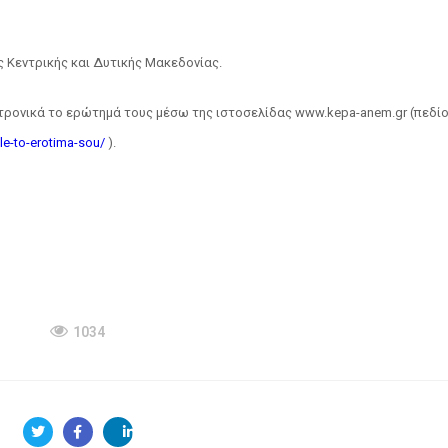
ς Κεντρικής και Δυτικής Μακεδονίας.
τρονικά το ερώτημά τους μέσω της ιστοσελίδας www.kepa-anem.gr (πεδίο
le-to-erotima-sou/
).
1034