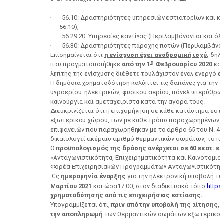
·
56.10: Δραστηριότητες υπηρεσιών εστιατορίων και 
56.10),
·
56.29.20: Υπηρεσίες καντίνας (Περιλαμβάνονται και ό
·
56.30: Δραστηριότητες παροχής ποτών (Περιλαμβάνον
Επισημαίνεται ότι
η ενίσχυση έχει αναδρομική ισχύ
,
δη
η
που πραγματοποιήθηκε
από την 1
Φεβρουαρίου 2020
κ
λήπτης της ενίσχυσης διέθετε τουλάχιστον έναν ενεργό 
Η δημόσια χρηματοδότηση καλύπτει τις δαπάνες για τη
υγραερίου, ηλεκτρικών, φυσικού αερίου, πάνελ υπερύθρω
καινούργια και αμεταχείριστα κατά την αγορά τους.
Διευκρινίζεται ότι η επιχορήγηση σε κάθε κατάστημα ε
εξωτερικού χώρου, των με κάθε τρόπο παραχωρημένων απ
επιφανειών που παραχωρήθηκαν με το άρθρο 65 του Ν. 
δικαιολογεί ακέραιο αριθμό θερμαντικών σωμάτων, το π
Ο
προϋπολογισμός της δράσης ανέρχεται σε 60 εκατ. 
«Ανταγωνιστικότητα, Επιχειρηματικότητα και Καινοτομία
Φορέα Επιχειρησιακών Προγραμμάτων Ανταγωνιστικότητ
Ως
ημερομηνία έναρξης
για την ηλεκτρονική υποβολή 
Μαρτίου 2021
και ώρα17:00, στον διαδικτυακό τόπο
http
χρηματοδότησης από τις επιχειρήσεις εστίασης.
Υπογραμμίζεται ότι,
πριν από την υποβολή της αίτησης,
την αποπληρωμή
των θερμαντικών σωμάτων εξωτερικο