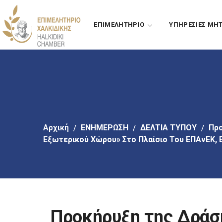
Πήγαινε
στο
ΕΠΙΜΕΛΗΤΗΡΙΟ
ΥΠΗΡΕΣΙΕΣ ΜΗ
κύριο
περιεχόμενο
Αρχική
EΝΗΜΕΡΩΣΗ
ΔΕΛΤΙΑ ΤΥΠΟΥ
Προ
Εξωτερικού Χώρου» Στο Πλαίσιο Του ΕΠΑνΕΚ, 
Προκήρυξη της Δράσ