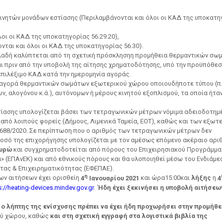
κινητών μονάδων εστίασης (Περιλαμβάνονται και όλοι οι ΚΑΔ της υποκατη
λοι οι ΚΑΔ της υποκατηγορίας 56.29.20),
ται και όλοι οι ΚΑΔ της υποκατηγορίας 56.30).
λαδή καλύπτεται από τη σχετική πρόσκλησηη προμήθεια θερμαντικών σω
αι πριν από την υποβολή της αίτησης χρηματοδότησης, υπό την προϋπόθεσ
επιλέξιμο ΚΑΔ κατά την ημερομηνία αγοράς.
ν αγορά θερμαντικών σωμάτων εξωτερικού χώρου οποιουδήποτε τύπου (π.
ν, αλογόνου κ.ά.), αυτόνομων ή μέρους κινητού εξοπλισμού, τα οποία ήτα
στίασης υπολογίζεται βάσει των τετραγωνικών μέτρων νόμιμα αδειοδοτημ
ό λοιπούς φορείς (Δήμους, Λιμενικά Ταμεία, ΕΟΤ), καθώς και των εξωτ
4688/2020. Σε περίπτωση που ο αριθμός των τετραγωνικών μέτρων δεν
οσό της επιχορήγησης υπολογίζεται με τον αμέσως επόμενο ακέραιο αρι
ευρώ
και συγχρηματοδοτείται από πόρους του Επιχειρησιακού Προγράμμ
» (ΕΠΑνΕΚ) και από εθνικούς πόρους και θα υλοποιηθεί μέσω του Ενδιάμε
ας & Επιχειρηματικότητας (ΕΦΕΠΑΕ).
η
των αιτήσεων έχει ορισθείη
4
Ιανουαρίου 2021
και ώρα15:00και
λήξης
η
4
s://heating-devices.mindev.gov.gr
.
Ήδη έχει ξεκινήσει η υποβολή αιτήσεω
 ο λήπτης της ενίσχυσης πρέπει να έχει ήδη προχωρήσει στην προμήθε
ύ χώρου, καθώς
και στη σχετική εγγραφή στα λογιστικά βιβλία της