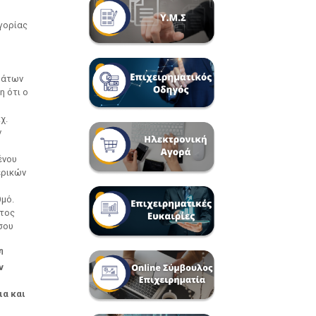
γορίας
μάτων
η ότι ο
χ.
ν
ένου
ερικών
θμό.
ατος
σου
η
ν
ια και