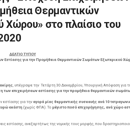
ομήθεια Θερμαντικών
 Χώρου» στο πλαίσιο του
2020
ΔΕΛΤΙΟ ΤΥΠΟΥ
ων Εστίασης για την Προμήθεια Θερμαντικών Σωμάτων Εξωτερικού Χώ
σακίρης
, υπέγραψε την
Τετάρτη 30 Δεκεμβρίου, Υπουργική Απόφαση για τ
ση των επιχειρήσεων εστίασης για την προμήθεια θερμαντικών σωμάτ
ν εστίασης για την
αγορά μίας θερμαντικής συσκευής ανά 10 τετραγωνι
 ευρώ εκάστη
(χωρίς ΦΠΑ). Το
μέγιστο ποσό επιχορήγησης, ανά χώρο εσ
εις εστίασης, ανεξαρτήτως της νομικής τους μορφής, που δραστηριοποιο