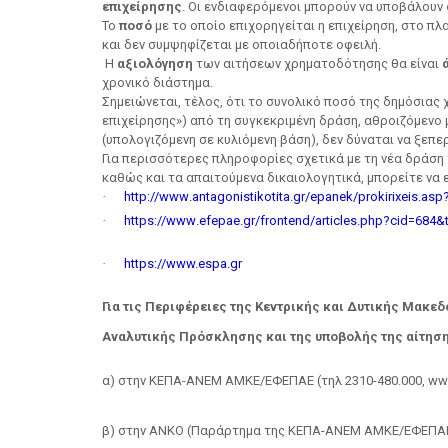
επιχείρησης
. Οι ενδιαφερόμενοι μπορούν να υποβάλουν
Το
ποσό
με το οποίο επιχορηγείται η επιχείρηση, στο πλα
και δεν συμψηφίζεται με οποιαδήποτε οφειλή.
Η
αξιολόγηση
των αιτήσεων χρηματοδότησης θα είναι
χρονικό διάστημα.
Σημειώνεται, τέλος, ότι το συνολικό ποσό της δημόσιας 
επιχείρησης») από τη συγκεκριμένη δράση, αθροιζόμενο μ
(υπολογιζόμενη σε κυλιόμενη βάση), δεν δύναται να ξεπε
Για περισσότερες πληροφορίες σχετικά με τη νέα δράση 
καθώς και τα απαιτούμενα δικαιολογητικά, μπορείτε να 
·
http
://
www
.
antagonistikotita
.
gr
/
epanek
/
prokirixeis
.
asp
·
https
://
www
.
efepae
.
gr
/
frontend
/
articles
.
php
?
cid
=684&
·
https://www.espa.gr
Για τις Περιφέρειες της Κεντρικής και Δυτικής Μακεδ
Αναλυτικής Πρόσκλησης και της υποβολής της αίτηση
α) στην ΚΕΠΑ-ΑΝΕΜ ΑΜΚΕ/EΦΕΠΑΕ (τηλ 2310-480.000, www.
β) στην ΑΝΚΟ (Παράρτημα της ΚΕΠΑ-ΑΝΕΜ ΑΜΚΕ/ΕΦΕΠΑΕ σ