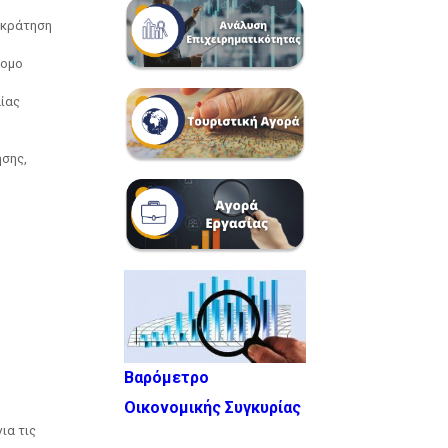
ακράτηση
τομο
αίας
ησης,
Βαρόμετρο
Οικονομικής Συγκυρίας
 για τις