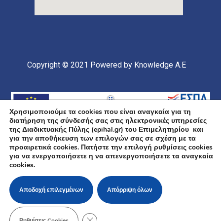
Copyright © 2021
Powered by Knowledge A.E
Χρησιμοποιούμε τα cookies που είναι αναγκαία για τη
διατήρηση της σύνδεσής σας στις ηλεκτρονικές υπηρεσίες
της Διαδικτυακής Πύλης (epihal.gr) του Επιμελητηρίου και
για την αποθήκευση των επιλογών σας σε σχέση με τα
προαιρετικά cookies. Πατήστε την επιλογή ρυθμίσεις cookies
για να ενεργοποιήσετε η να απενεργοποιήσετε τα αναγκαία
Υποέργο 1 Πράξης: «Ανάπτυξη και Αναβάθμιση
cookies.
Ηλεκτρονικής Υποδομής και Ψηφιακών Υπηρεσιών του
Επιμελητηρίου Χαλκιδικής» Επιχειρησιακό Πρόγραμμα
«Κεντρική Μακεδονία» Συγχρηματοδοτείται από την
Ευρωπαϊκή Ένωση (Ευρωπαϊκό Ταμείο Περιφερειακής
Αποδοχή επιλεγμένων
Απόρριψη όλων
Ανάπτυξης ΕΤΠΑ) και από εθνικούς πόρους μέσω του
ΠΔΕ
ΚΛΕΊΣΙΜΟ ΤΟΥ COOKIE BANNER ΓΙΑ Τ
Ρυθμίσεις Cookies