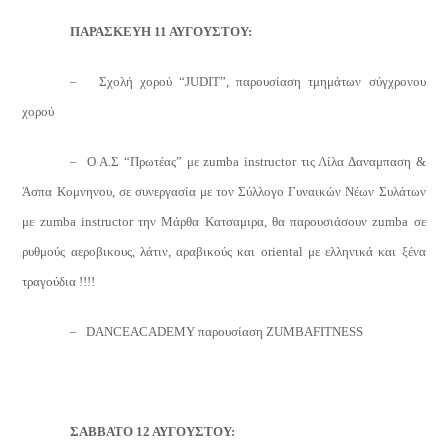
ΠΑΡΑΣΚΕΥΗ 11 ΑΥΓΟΥΣΤΟΥ:
– Σχολή χορού “
JUDIT
”, παρουσίαση τμημάτων σύγχρονου
χορού
– Ο Α.Σ “Πρωτέας” με zumba instructor τις Λίλα Δαναμπαση &
Άσπα Κομνηνου, σε συνεργασία με τον Σύλλογο Γυναικών Νέων Συλάτων
με zumba instructor την Μάρθα Κατσαμιρα, θα παρουσιάσουν zumba σε
ρυθμούς αεροβικους, λάτιν, αραβικούς και oriental με ελληνικά και ξένα
τραγούδια !!!!
–
DANCE
ACADEMY
παρουσίαση
ZUMBA
FITNESS
ΣΑΒΒΑΤΟ 12 ΑΥΓΟΥΣΤΟΥ: