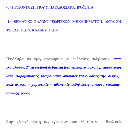
η
-5
ΠΡΟΙΟΝΤΑ ΣΠΙΤΙΟΥ & ΠΑΡΑΔΟΣΙΑΚΑ ΠΡΟΪΟΝΤΑ
-1ο ΘΕΜΑΤΙΚΟ ΣΑΛΟΝΙ ΓΕΩΡΓΙΚΩΝ ΜΗΧΑΝΗΜΑΤΩΝ, ΑΝΤΛΙΩΝ,
ΨΕΚΑΣΤΙΚΩΝ, ΚΛΑΔΕΥΤΙΚΩΝ
Παράλληλα θα πραγματοποιηθούν οι ακόλουθες εκδηλώσεις
:
μπαρ
ο
ελαιολαδου,
2
street food & barista festiva
l
,
παρτυ νεολαιας
,
παιδοτοπος
(απο παραμυθουδες,
facepainting
,
animater
και φιγουρες της
disney
) ,
πολιτιστικές – χορευτικές – αθλητικές εκδηλώσεις) ,
παρτυ νεολαιας,
επιδειξη μοδας
.
Στην χθεσινή τελετή των εγκαινίων επιστολή έστειλε ο Βουλευτής