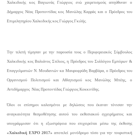
Χαλκιδικής κος Βαγιωνάς Γεώργιος ενώ χαιρετισμούς απηύθυναν ο
Δήμαρχος Νέας Προποντίδας κος Μανώλης Καρράς και ο Πρόεδρος του
Επιμελητηρίου Χαλκιδικής κος Γιώργος Γκιλής.
Την τελετή τίμησαν με την παρουσία τους ο Περιφερειακός Σύμβουλος
Χαλκιδικής κος Βαλιάνος Στέλιος, η Πρόεδρος του Συλλόγου
Εμπόρων &
Επαγγελματιών Ν. Μουδανιών κα Μαυροφρύδη Βαρβάρα,
ο Πρόεδρος του
Οργανισμού Πολιτισμού και Αθλητισμού κος Μανώλης Μπέης, ο
Αντιδήμαρχος Νέας Προποντίδας Γεώργιος Κοκκινίδης.
Όλοι οι επίσημοι καλεσμένοι με δηλώσεις που έκαναν τόνισαν την
αναγκαιότητα θεσμοθέτησης αυτού του εκθεσιακού εγχειρήματος και
υπογράμμισαν ότι η εξωστρέφεια που επιχειρείται μέσω της έκθεσης
«Χαλκιδική
EXPO
2017»
αποτελεί μονόδρομο τόσο για την τουριστική