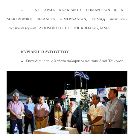
– Α.Σ ΑΡΜΑ ΧΑΛΚΙΔΙΚΗΣ ΣΗΜΑΝΤΡΩΝ & Α.Σ.
ΜΑΚΕΔΟΝΙΚΗ ΦΑΛΑΓΓΑ Ν.ΜΟΥΔΑΝΙΩΝ, επίδειξη πολεμικών
μαχητικών τεχνών
TAE
KWON
DO
–
I
.
T
.
F
,
KICK
BOXING
,
MMA
.
ΚΥΡΙΑΚΗ 13 ΑΥΓΟΥΣΤΟΥ:
–
Συναυλία
με τους Χρήστο Δαλαμπίρα και τους Αφοί Τσικούρη.