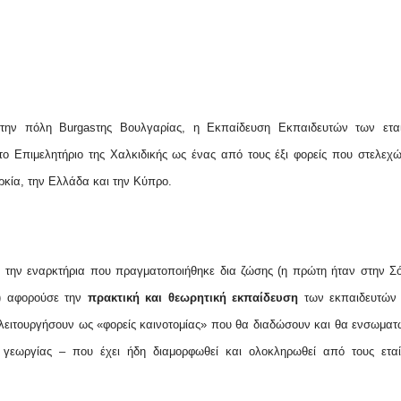
 στην πόλη
Burgas
της Βουλγαρίας, η Εκπαίδευση Εκπαιδευτών των ετα
 το Επιμελητήριο της Χαλκιδικής ως ένας από τους έξι φορείς που στελεχ
ρκία, την Ελλάδα και την Κύπρο.
ά την εναρκτήρια που πραγματοποιήθηκε δια ζώσης (η πρώτη ήταν στην Σ
9) αφορούσε την
πρακτική και θεωρητική εκπαίδευση
των εκπαιδευτών
 λειτουργήσουν ως «φορείς καινοτομίας» που θα διαδώσουν και θα ενσωματ
ς γεωργίας – που έχει ήδη διαμορφωθεί και ολοκληρωθεί από τους εταί