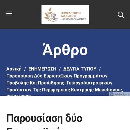
Πήγαινε
στο
κύριο
περιεχόμενο
Άρθρο
Αρχική
EΝΗΜΕΡΩΣΗ
ΔΕΛΤΙΑ ΤΥΠΟΥ
Παρουσίαση Δύο Ευρωπαϊκών Προγραμμάτων
Προβολής Και Προώθησης, Γεωργοδιατροφικών
Προϊόντων Της Περιφέρειας Κεντρικής Μακεδονίας,
29/06/2022
Παρουσίαση δύο