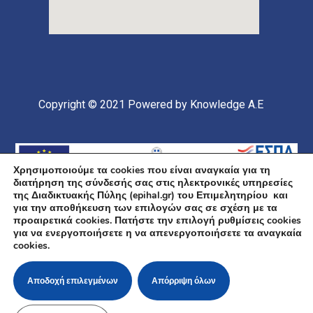
Copyright © 2021
Powered by Knowledge A.E
Χρησιμοποιούμε τα cookies που είναι αναγκαία για τη
διατήρηση της σύνδεσής σας στις ηλεκτρονικές υπηρεσίες
της Διαδικτυακής Πύλης (epihal.gr) του Επιμελητηρίου και
για την αποθήκευση των επιλογών σας σε σχέση με τα
προαιρετικά cookies. Πατήστε την επιλογή ρυθμίσεις cookies
για να ενεργοποιήσετε η να απενεργοποιήσετε τα αναγκαία
Υποέργο 1 Πράξης: «Ανάπτυξη και Αναβάθμιση
cookies.
Ηλεκτρονικής Υποδομής και Ψηφιακών Υπηρεσιών του
Επιμελητηρίου Χαλκιδικής» Επιχειρησιακό Πρόγραμμα
«Κεντρική Μακεδονία» Συγχρηματοδοτείται από την
Αποδοχή επιλεγμένων
Απόρριψη όλων
Ευρωπαϊκή Ένωση (Ευρωπαϊκό Ταμείο Περιφερειακής
Ανάπτυξης ΕΤΠΑ) και από εθνικούς πόρους μέσω του
ΠΔΕ