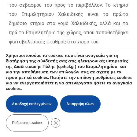
του σεβασμού του προς το περιβάλλον. Το κτήριο
του Επιμελητηρίου Χαλκιδικής είναι το πρώτο
δημόσιο κτήριο στο νομό Χαλκιδικής, αλλά και το
πρώτο Επιμελητήριο της χώρας, όπου τοποθετήθηκε
φωτοβολταϊκός σταθμός στο χώρο του.
Χρησιμοποιούμε τα cookies που είναι αναγκαία για τη
Επιπλέον με το μήνυμα «Ανακυκλώστε με το
διατήρηση της σύνδεσής σας στις ηλεκτρονικές υπηρεσίες
Επιμελητήριο Χαλκιδικής», ξεκίνησε μια εκστρατεία
της Διαδικτυακής Πύλης (epihal.gr) του Επιμελητηρίου και
για την αποθήκευση των επιλογών σας σε σχέση με τα
για την προστασία του περιβάλλοντος μέσω της
προαιρετικά cookies. Πατήστε την επιλογή ρυθμίσεις cookies
για να ενεργοποιήσετε η να απενεργοποιήσετε τα αναγκαία
ανακύκλωσης των παλαιών ηλεκτρικών συσκευών
cookies.
(Η/Υ, fax, τηλέφωνα). Δίνει έτσι το κίνητρο, το
σύνθημα και το στόχο για το μέλλον, προσπαθώντας
Αποδοχή επιλεγμένων
Απόρριψη όλων
να διαμορφώσει κανόνες «οικολογικής
συμπεριφοράς» όχι μόνο στις νεαρές ηλικίες του
ΚΛΕΊΣΙΜΟ ΤΟΥ COOKIE BANNER ΓΙΑ Τ
Ρυθμίσεις Cookies
τόπου του, αλλά για όλη την κοινωνία μας.