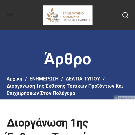
Πήγαινε
στο
κύριο
περιεχόμενο
Άρθρο
Αρχική
EΝΗΜΕΡΩΣΗ
ΔΕΛΤΙΑ ΤΥΠΟΥ
Διοργάνωση 1ης Έκθεσης Τοπικών Προϊόντων Και
Επιχειρήσεων Στον Πολύγυρο
Διοργάνωση 1ης