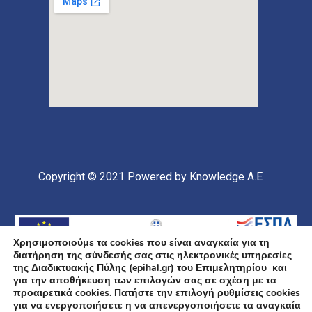
Copyright © 2021
Powered by Knowledge A.E
Χρησιμοποιούμε τα cookies που είναι αναγκαία για τη
διατήρηση της σύνδεσής σας στις ηλεκτρονικές υπηρεσίες
της Διαδικτυακής Πύλης (epihal.gr) του Επιμελητηρίου και
για την αποθήκευση των επιλογών σας σε σχέση με τα
προαιρετικά cookies. Πατήστε την επιλογή ρυθμίσεις cookies
για να ενεργοποιήσετε η να απενεργοποιήσετε τα αναγκαία
Υποέργο 1 Πράξης: «Ανάπτυξη και Αναβάθμιση