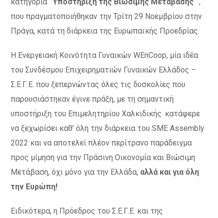
κατηγορία
“Υποστήριξη της Βιώσιμης Μετάβασης “
,
που πραγματοποιήθηκαν την Τρίτη 29 Νοεμβρίου στην
Πράγα, κατά τη διάρκεια της Ευρωπαϊκής Προεδρίας.
Η Ενεργειακή Κοινότητα Γυναικών WEnCoop, μία ιδέα
του Συνδέσμου Επιχειρηματιών Γυναικών Ελλάδος –
Σ.Ε.Γ.Ε. που ξεπερνώντας όλες τις δυσκολίες που
παρουσιάστηκαν έγινε πράξη, με τη σημαντική
υποστήριξη του Επιμελητηρίου Χαλκιδικής. κατάφερε
να ξεχωρίσει καθ’ όλη την διάρκεια του SME Assembly
2022 και να αποτελεί πλέον περίτρανο παράδειγμα
προς μίμηση για την Πράσινη Οικονομία και Βιώσιμη
Μετάβαση, όχι μόνο για την Ελλάδα,
αλλά και για όλη
την Ευρώπη!
Ειδικότερα, η Πρόεδρος του Σ.Ε.Γ.Ε. και της