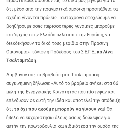
Είμαστε εδώ, διαδίδοντας το δικό μας μήνυμα για το
ότι μέσα από την πραγματικά ομαδική προσπάθεια τα
σχέδια γίνονται πράξεις. Ταυτόχρονα στοχεύουμε να
βοηθήσουμε όσες περισσότερες γυναίκες μπορούμε
κατ’αρχάς στην Ελλάδα αλλά και στην Ευρώπη, να
διεκδικήσουν το δικό τους μερίδιο στην Πράσινη
Οικονομία», τόνισε η Πρόεδρος του Σ.Ε.Γ.Ε.,
κα Λίνα
Τσαλταμπάση
.
Λαμβάνοντας το βραβείο η κα. Τσαλταμπάση
συγκινημένη δήλωσε: «Αυτό το βραβείο ανήκει στα 66
μέλη της Ενεργειακής Κοινότητας που πίστεψαν και
επένδυσαν σε αυτή την ιδέα και αποτελεί την απόδειξη
ότι
τα όχι που ακούμε μπορούν να γίνουν ναι
! Θα
ήθελα να ευχαριστήσω όλους όσους δούλεψαν για
αυτήν την πρωτοβουλία και ειδικότερα την ομάδα της