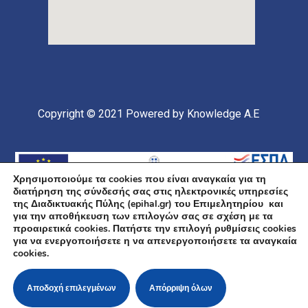
Copyright © 2021
Powered by Knowledge A.E
Χρησιμοποιούμε τα cookies που είναι αναγκαία για τη
διατήρηση της σύνδεσής σας στις ηλεκτρονικές υπηρεσίες
της Διαδικτυακής Πύλης (epihal.gr) του Επιμελητηρίου και
για την αποθήκευση των επιλογών σας σε σχέση με τα
προαιρετικά cookies. Πατήστε την επιλογή ρυθμίσεις cookies
για να ενεργοποιήσετε η να απενεργοποιήσετε τα αναγκαία
Υποέργο 1 Πράξης: «Ανάπτυξη και Αναβάθμιση
cookies.
Ηλεκτρονικής Υποδομής και Ψηφιακών Υπηρεσιών του
Επιμελητηρίου Χαλκιδικής» Επιχειρησιακό Πρόγραμμα
«Κεντρική Μακεδονία» Συγχρηματοδοτείται από την
Ευρωπαϊκή Ένωση (Ευρωπαϊκό Ταμείο Περιφερειακής
Αποδοχή επιλεγμένων
Απόρριψη όλων
Ανάπτυξης ΕΤΠΑ) και από εθνικούς πόρους μέσω του