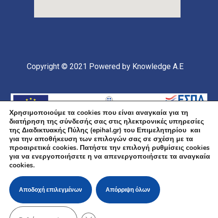
Copyright © 2021
Powered by Knowledge A.E
Χρησιμοποιούμε τα cookies που είναι αναγκαία για τη
διατήρηση της σύνδεσής σας στις ηλεκτρονικές υπηρεσίες
της Διαδικτυακής Πύλης (epihal.gr) του Επιμελητηρίου και
για την αποθήκευση των επιλογών σας σε σχέση με τα
προαιρετικά cookies. Πατήστε την επιλογή ρυθμίσεις cookies
για να ενεργοποιήσετε η να απενεργοποιήσετε τα αναγκαία
Υποέργο 1 Πράξης: «Ανάπτυξη και Αναβάθμιση
cookies.
Ηλεκτρονικής Υποδομής και Ψηφιακών Υπηρεσιών του
Επιμελητηρίου Χαλκιδικής» Επιχειρησιακό Πρόγραμμα
«Κεντρική Μακεδονία» Συγχρηματοδοτείται από την
Ευρωπαϊκή Ένωση (Ευρωπαϊκό Ταμείο Περιφερειακής
Αποδοχή επιλεγμένων
Απόρριψη όλων
Ανάπτυξης ΕΤΠΑ) και από εθνικούς πόρους μέσω του
ΠΔΕ