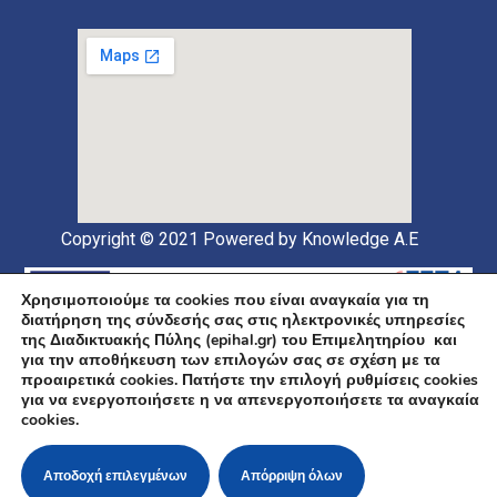
Copyright © 2021
Powered by Knowledge A.E
Χρησιμοποιούμε τα cookies που είναι αναγκαία για τη
διατήρηση της σύνδεσής σας στις ηλεκτρονικές υπηρεσίες
της Διαδικτυακής Πύλης (epihal.gr) του Επιμελητηρίου και
για την αποθήκευση των επιλογών σας σε σχέση με τα
προαιρετικά cookies. Πατήστε την επιλογή ρυθμίσεις cookies
για να ενεργοποιήσετε η να απενεργοποιήσετε τα αναγκαία
Υποέργο 1 Πράξης: «Ανάπτυξη και Αναβάθμιση
cookies.
Ηλεκτρονικής Υποδομής και Ψηφιακών Υπηρεσιών του
Επιμελητηρίου Χαλκιδικής» Επιχειρησιακό Πρόγραμμα
«Κεντρική Μακεδονία» Συγχρηματοδοτείται από την
Ευρωπαϊκή Ένωση (Ευρωπαϊκό Ταμείο Περιφερειακής
Αποδοχή επιλεγμένων
Απόρριψη όλων
Ανάπτυξης ΕΤΠΑ) και από εθνικούς πόρους μέσω του