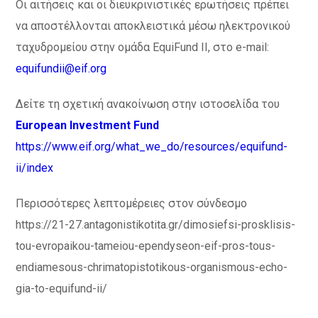
Οι αιτήσεις και οι διευκρινιστικές ερωτήσεις πρέπει
να αποστέλλονται αποκλειστικά μέσω ηλεκτρονικού
ταχυδρομείου στην ομάδα EquiFund II, στο e-mail:
equifundii@eif.org
Δείτε τη σχετική ανακοίνωση στην ιστοσελίδα του
European Investment Fund
https://www.eif.org/what_we_do/resources/equifund-
ii/index
Περισσότερες λεπτομέρειες στον σύνδεσμο
https://21-27.antagonistikotita.gr/dimosiefsi-prosklisis-
tou-evropaikou-tameiou-ependyseon-eif-pros-tous-
endiamesous-chrimatopistotikous-organismous-echo-
gia-to-equifund-ii/