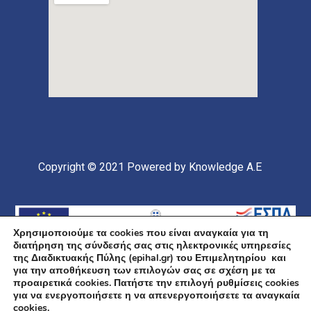
Copyright © 2021
Powered by Knowledge A.E
Χρησιμοποιούμε τα cookies που είναι αναγκαία για τη
διατήρηση της σύνδεσής σας στις ηλεκτρονικές υπηρεσίες
της Διαδικτυακής Πύλης (epihal.gr) του Επιμελητηρίου και
για την αποθήκευση των επιλογών σας σε σχέση με τα
προαιρετικά cookies. Πατήστε την επιλογή ρυθμίσεις cookies
για να ενεργοποιήσετε η να απενεργοποιήσετε τα αναγκαία
Υποέργο 1 Πράξης: «Ανάπτυξη και Αναβάθμιση
cookies.
Ηλεκτρονικής Υποδομής και Ψηφιακών Υπηρεσιών του