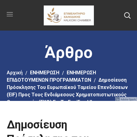
Πήγαινε
στο
κύριο
περιεχόμενο
Άρθρο
Αρχική
EΝΗΜΕΡΩΣΗ
ΕΝΗΜΕΡΩΣΗ
ΕΠΙΔΟΤΟΥΜΕΝΩΝ ΠΡΟΓΡΑΜΜΑΤΩΝ
Δημοσίευση
Πρόσκλησης Του Ευρωπαϊκού Ταμείου Επενδύσεων
(EIF) Προς Τους Ενδιάμεσους Χρηματοπιστωτικούς
Οργανισμούς (ΕΧΟ) Για Το EquiFund II
Δημοσίευση