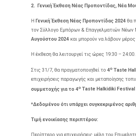
2. Γενική Έκθεση Νέας Προποντίδας, Νέα Μου
Η
Γενική Έκθεση Νέας Προποντίδας 2024
θα 
τον Σύλλογο Εμπόρων & Επαγγελματιών Νέων
Αυγούστου 2024
και μπορούν να λάβουν μέρος
Η έκθεση θα λειτουργεί τις ώρες 19:30 – 24:00.
ο
Στις 31/7, θα πραγματοποιηθεί το
4
Taste
Hal
επιχειρήσεις παραγωγής και μεταποίησης τοπ
ο
συμμετοχής για το 4
Taste
Halkidiki
Festival
*Δεδομένου ότι υπάρχει συγκεκριμένος αριθ
Τιμή ενοικίασης περιπτέρου:
Περίπτερο για επιχειρήσεις μέλη του Επιμελη