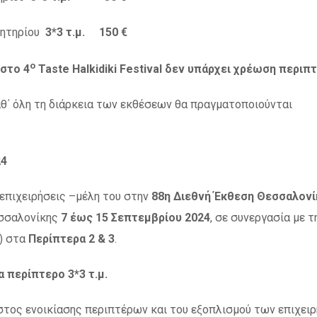
ελητηρίου
3*3 τ.μ. 150 €
ο
 στο 4
Taste
Halkidiki
Festival
δεν υπάρχει χρέωση περιπ
καθ΄ όλη τη διάρκεια των εκθέσεων θα πραγματοποιούνται
24
 επιχειρήσεις –μέλη του στην
88η Διεθνή Έκθεση Θεσσαλονί
εσσαλονίκης
7 έως 15 Σεπτεμβρίου 2024
, σε συνεργασία με τ
) στα
Περίπτερα 2 & 3
.
α περίπτερο 3*3 τ.μ.
όστος ενοικίασης περιπτέρων και του εξοπλισμού των επιχει