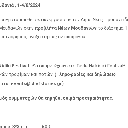
δανιά , 1-4/8/2024
πραγματοποιηθεί σε συνεργασία με τον Δήμο Νέας Προποντίδ
 Μουδανιών στην
προβλήτα Νέων Μουδανιών
το διάστημα
1
 επιχειρήσεις ανεξαρτήτως αντικειμένου.
kidiki
Festival
.
Θα συμμετέχουν στο Taste Halkidiki Festival* 
ικών τροφίμων και ποτών.
(Πληροφορίες και δηλώσεις
στο:
events
@
chefstories
.
gr
)
μός συμμετοχών θα τηρηθεί σειρά προτεραιότητας.
τηρίου
3*3 τ.μ. 50 €