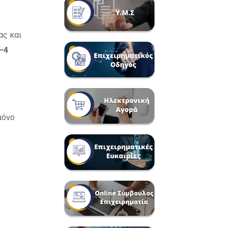
ας και
–4
μόνο