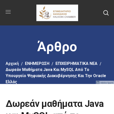
Πήγαινε
στο
κύριο
περιεχόμενο
Άρθρο
Αρχική
EΝΗΜΕΡΩΣΗ
ΕΠΙΧΕΙΡΗΜΑΤΙΚΑ ΝΕΑ
Δωρεάν Μαθήματα Java Και MySQL Από Το
Υπουργείο Ψηφιακής Διακυβέρνησης Και Την Oracle
Ελλάς
Δωρεάν μαθήματα Java