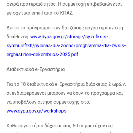
σειρά προτεραιότητας. Η συμμετοχή επιβεβαιώνεται
με σχετικό email από το ΚΠΑ2.
Δείτε το πρόγραμμα των δια ζώσης εργαστηρίων στη
διεύθυνση:
www.dypa.gov.gr/storage/syzefksis-
symbuleftkh/pylonas-dia-zoshs/proghramma-dia-zwsis-
erghastirion-dekembrios-2025.pdf
.
Διαδικτυακά e-Εργαστήρια
Για τα 18 διαδικτυακά e-Εργαστήρια διάρκειας 2 ωρών,
οι ενδιαφερόμενοι μπορούν να δουν το πρόγραμμα και
να υποβάλουν αίτηση συμμετοχής στο:
www.dypa.gov.gr/workshops
Κάθε εργαστήριο δέχεται έως 50 συμμετέχοντες.