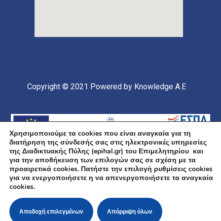
Copyright © 2021
Powered by Knowledge A.E
Χρησιμοποιούμε τα cookies που είναι αναγκαία για τη
διατήρηση της σύνδεσής σας στις ηλεκτρονικές υπηρεσίες
της Διαδικτυακής Πύλης (epihal.gr) του Επιμελητηρίου και
για την αποθήκευση των επιλογών σας σε σχέση με τα
προαιρετικά cookies. Πατήστε την επιλογή ρυθμίσεις cookies
για να ενεργοποιήσετε η να απενεργοποιήσετε τα αναγκαία
Υποέργο 1 Πράξης: «Ανάπτυξη και Αναβάθμιση
cookies.
Ηλεκτρονικής Υποδομής και Ψηφιακών Υπηρεσιών του
Επιμελητηρίου Χαλκιδικής» Επιχειρησιακό Πρόγραμμα
«Κεντρική Μακεδονία» Συγχρηματοδοτείται από την
Ευρωπαϊκή Ένωση (Ευρωπαϊκό Ταμείο Περιφερειακής
Αποδοχή επιλεγμένων
Απόρριψη όλων
Ανάπτυξης ΕΤΠΑ) και από εθνικούς πόρους μέσω του