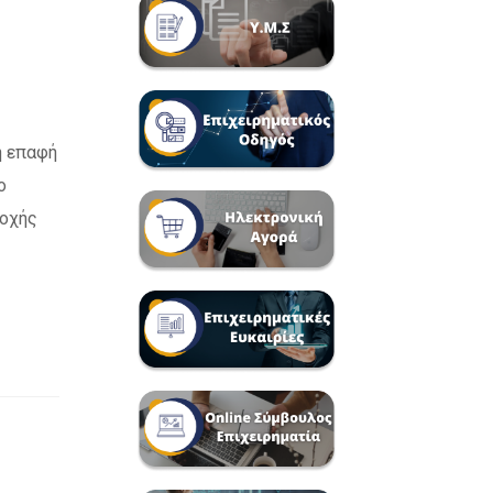
η επαφή
ο
τοχής