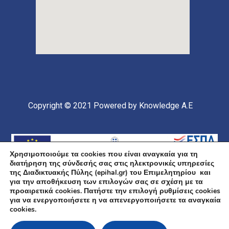
Copyright © 2021
Powered by Knowledge A.E
Χρησιμοποιούμε τα cookies που είναι αναγκαία για τη
διατήρηση της σύνδεσής σας στις ηλεκτρονικές υπηρεσίες
της Διαδικτυακής Πύλης (epihal.gr) του Επιμελητηρίου και
για την αποθήκευση των επιλογών σας σε σχέση με τα
προαιρετικά cookies. Πατήστε την επιλογή ρυθμίσεις cookies
για να ενεργοποιήσετε η να απενεργοποιήσετε τα αναγκαία
Υποέργο 1 Πράξης: «Ανάπτυξη και Αναβάθμιση
cookies.
Ηλεκτρονικής Υποδομής και Ψηφιακών Υπηρεσιών του
Επιμελητηρίου Χαλκιδικής» Επιχειρησιακό Πρόγραμμα
«Κεντρική Μακεδονία» Συγχρηματοδοτείται από την