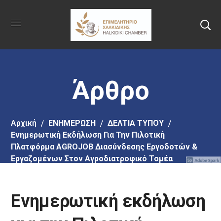
Πήγαινε
στο
κύριο
περιεχόμενο
Άρθρο
Αρχική
EΝΗΜΕΡΩΣΗ
ΔΕΛΤΙΑ ΤΥΠΟΥ
Ενημερωτική Εκδήλωση Για Την Πιλοτική
Πλατφόρμα AGROJOB Διασύνδεσης Εργοδοτών &
Εργαζομένων Στον Αγροδιατροφικό Τομέα
Ενημερωτική εκδήλωση