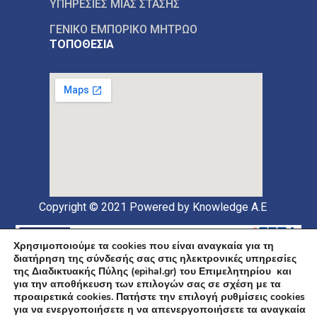
ΥΠΗΡΕΣΙΕΣ ΜΙΑΣ ΣΤΑΣΗΣ
ΓΕΝΙΚΟ ΕΜΠΟΡΙΚΟ ΜΗΤΡΩΟ
ΤΟΠΟΘΕΣΙΑ
Copyright © 2021
Powered by Knowledge A.E
Χρησιμοποιούμε τα cookies που είναι αναγκαία για τη
διατήρηση της σύνδεσής σας στις ηλεκτρονικές υπηρεσίες
της Διαδικτυακής Πύλης (epihal.gr) του Επιμελητηρίου και
για την αποθήκευση των επιλογών σας σε σχέση με τα
προαιρετικά cookies. Πατήστε την επιλογή ρυθμίσεις cookies
για να ενεργοποιήσετε η να απενεργοποιήσετε τα αναγκαία
Υποέργο 1 Πράξης: «Ανάπτυξη και Αναβάθμιση