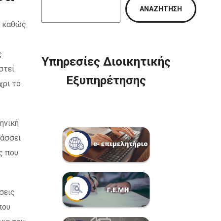
ΑΝΑΖΉΤΗΣΗ
, καθώς
ς
Υπηρεσίες Διοικητικής
στεί
Εξυπηρέτησης
χρι το
ηνική
τάσσει
ς που
σεις
που