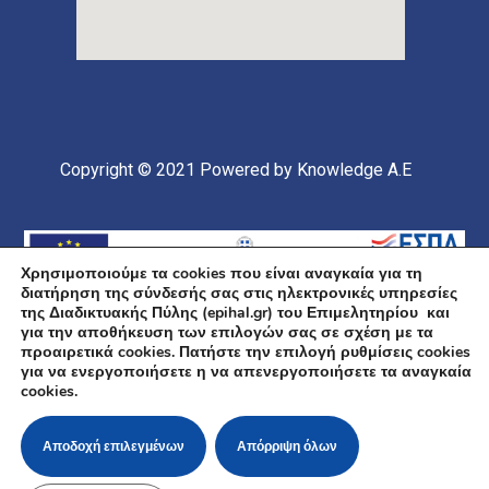
Copyright © 2021
Powered by Knowledge A.E
Χρησιμοποιούμε τα cookies που είναι αναγκαία για τη
διατήρηση της σύνδεσής σας στις ηλεκτρονικές υπηρεσίες
της Διαδικτυακής Πύλης (epihal.gr) του Επιμελητηρίου και
για την αποθήκευση των επιλογών σας σε σχέση με τα
προαιρετικά cookies. Πατήστε την επιλογή ρυθμίσεις cookies
για να ενεργοποιήσετε η να απενεργοποιήσετε τα αναγκαία
Υποέργο 1 Πράξης: «Ανάπτυξη και Αναβάθμιση
cookies.
Ηλεκτρονικής Υποδομής και Ψηφιακών Υπηρεσιών του
Επιμελητηρίου Χαλκιδικής» Επιχειρησιακό Πρόγραμμα
«Κεντρική Μακεδονία» Συγχρηματοδοτείται από την
Ευρωπαϊκή Ένωση (Ευρωπαϊκό Ταμείο Περιφερειακής
Αποδοχή επιλεγμένων
Απόρριψη όλων
Ανάπτυξης ΕΤΠΑ) και από εθνικούς πόρους μέσω του
ΠΔΕ