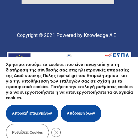
Copyright © 2021
Powered by Knowledge A.E
Χρησιμοποιούμε τα cookies που είναι αναγκαία για τη
διατήρηση της σύνδεσής σας στις ηλεκτρονικές υπηρεσίες
της Διαδικτυακής Πύλης (epihal.gr) του Επιμελητηρίου και
για την αποθήκευση των επιλογών σας σε σχέση με τα
προαιρετικά cookies. Πατήστε την επιλογή ρυθμίσεις cookies
για να ενεργοποιήσετε η να απενεργοποιήσετε τα αναγκαία
Υποέργο 1 Πράξης: «Ανάπτυξη και Αναβάθμιση
cookies.
Ηλεκτρονικής Υποδομής και Ψηφιακών Υπηρεσιών του
Επιμελητηρίου Χαλκιδικής» Επιχειρησιακό Πρόγραμμα
«Κεντρική Μακεδονία» Συγχρηματοδοτείται από την
Ευρωπαϊκή Ένωση (Ευρωπαϊκό Ταμείο Περιφερειακής
Αποδοχή επιλεγμένων
Απόρριψη όλων
Ανάπτυξης ΕΤΠΑ) και από εθνικούς πόρους μέσω του
ΠΔΕ
ΚΛΕΊΣΙΜΟ ΤΟΥ COOKIE BANNER ΓΙΑ Τ
Ρυθμίσεις Cookies
Πολιτική Cookies
/
Πολιτική Απορρήτου