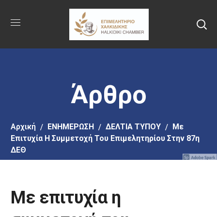
Πήγαινε
στο
κύριο
περιεχόμενο
Άρθρο
Αρχική
EΝΗΜΕΡΩΣΗ
ΔΕΛΤΙΑ ΤΥΠΟΥ
Με
Επιτυχία Η Συμμετοχή Του Επιμελητηρίου Στην 87η
ΔΕΘ
Με επιτυχία η