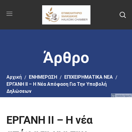
Πήγαινε
στο
κύριο
περιεχόμενο
Άρθρο
Αρχική
EΝΗΜΕΡΩΣΗ
ΕΠΙΧΕΙΡΗΜΑΤΙΚΑ ΝΕΑ
ΕΡΓΑΝΗ II – Η Νέα Απόφαση Για Την Υποβολή
Δηλώσεων
ΕΡΓΑΝΗ II – Η νέα