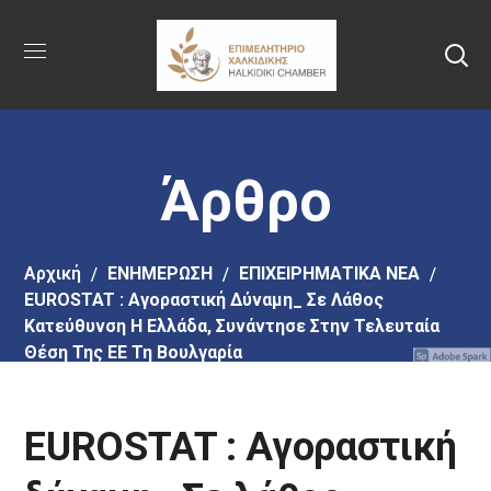
Πήγαινε
στο
κύριο
περιεχόμενο
Άρθρο
Αρχική
EΝΗΜΕΡΩΣΗ
ΕΠΙΧΕΙΡΗΜΑΤΙΚΑ ΝΕΑ
EUROSTAT : Αγοραστική Δύναμη_ Σε Λάθος
Κατεύθυνση Η Ελλάδα, Συνάντησε Στην Τελευταία
Θέση Της ΕΕ Τη Βουλγαρία
EUROSTAT : Αγοραστική