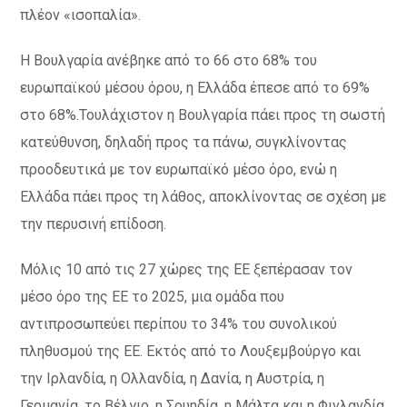
πλέον «ισοπαλία».
Η Βουλγαρία ανέβηκε από το 66 στο 68% του
ευρωπαϊκού μέσου όρου, η Ελλάδα έπεσε από το 69%
στο 68%.Τουλάχιστον η Βουλγαρία πάει προς τη σωστή
κατεύθυνση, δηλαδή προς τα πάνω, συγκλίνοντας
προοδευτικά με τον ευρωπαϊκό μέσο όρο, ενώ η
Ελλάδα πάει προς τη λάθος, αποκλίνοντας σε σχέση με
την περυσινή επίδοση.
Μόλις 10 από τις 27 χώρες της ΕΕ ξεπέρασαν τον
μέσο όρο της ΕΕ το 2025, μια ομάδα που
αντιπροσωπεύει περίπου το 34% του συνολικού
πληθυσμού της ΕΕ. Εκτός από το Λουξεμβούργο και
την Ιρλανδία, η Ολλανδία, η Δανία, η Αυστρία, η
Γερμανία, το Βέλγιο, η Σουηδία, η Μάλτα και η Φινλανδία