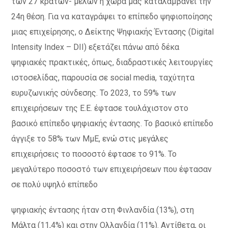
των 27 κρατών- μελών η χώρα μας καταλαμβάνει την
24η θέση. Για να καταγράψει το επίπεδο ψηφιοποίησης
μιας επιχείρησης, ο Δείκτης Ψηφιακής Έντασης (Digital
Intensity Index – DII) εξετάζει πάνω από δέκα
ψηφιακές πρακτικές, όπως, διαδραστικές λειτουργίες
ιστοσελίδας, παρουσία σε social media, ταχύτητα
ευρυζωνικής σύνδεσης. Το 2023, το 59% των
επιχειρήσεων της Ε.Ε. έφτασε τουλάχιστον στο
βασικό επίπεδο ψηφιακής έντασης. Το βασικό επίπεδο
άγγιξε το 58% των ΜμΕ, ενώ στις μεγάλες
επιχειρήσεις το ποσοστό έφτασε το 91%. Το
μεγαλύτερο ποσοστό των επιχειρήσεων που έφτασαν
σε πολύ υψηλό επίπεδο
ψηφιακής έντασης ήταν στη Φινλανδία (13%), στη
Μάλτα (11,4%) και στην Ολλανδία (11%). Αντίθετα, οι