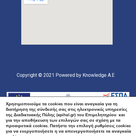
Copyright © 2021
Powered by Knowledge A.E
Χρησιμοποιούμε τα cookies που είναι αναγκαία για τη
διατήρηση της σύνδεσής σας στις ηλεκτρονικές υπηρεσίες
της Διαδικτυακής Πύλης (epihal.gr) του Επιμελητηρίου και
για την αποθήκευση των επιλογών σας σε σχέση με τα
προαιρετικά cookies. Πατήστε την επιλογή ρυθμίσεις cookies
για να ενεργοποιήσετε η να απενεργοποιήσετε τα αναγκαία
Υποέργο 1 Πράξης: «Ανάπτυξη και Αναβάθμιση