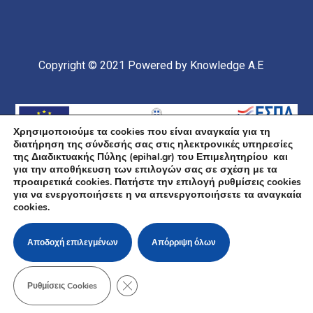
Copyright © 2021
Powered by Knowledge A.E
Χρησιμοποιούμε τα cookies που είναι αναγκαία για τη
διατήρηση της σύνδεσής σας στις ηλεκτρονικές υπηρεσίες
της Διαδικτυακής Πύλης (epihal.gr) του Επιμελητηρίου και
για την αποθήκευση των επιλογών σας σε σχέση με τα
προαιρετικά cookies. Πατήστε την επιλογή ρυθμίσεις cookies
για να ενεργοποιήσετε η να απενεργοποιήσετε τα αναγκαία
Υποέργο 1 Πράξης: «Ανάπτυξη και Αναβάθμιση
cookies.
Ηλεκτρονικής Υποδομής και Ψηφιακών Υπηρεσιών του
Επιμελητηρίου Χαλκιδικής» Επιχειρησιακό Πρόγραμμα
«Κεντρική Μακεδονία» Συγχρηματοδοτείται από την
Ευρωπαϊκή Ένωση (Ευρωπαϊκό Ταμείο Περιφερειακής
Αποδοχή επιλεγμένων
Απόρριψη όλων
Ανάπτυξης ΕΤΠΑ) και από εθνικούς πόρους μέσω του
ΠΔΕ
ΚΛΕΊΣΙΜΟ ΤΟΥ COOKIE BANNER ΓΙΑ Τ
Ρυθμίσεις Cookies
Πολιτική Cookies
/
Πολιτική Απορρήτου