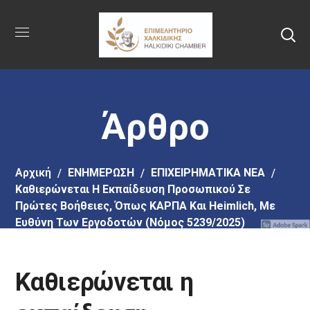
Πήγαινε
στο
κύριο
περιεχόμενο
Άρθρο
Αρχική
EΝΗΜΕΡΩΣΗ
ΕΠΙΧΕΙΡΗΜΑΤΙΚΑ ΝΕΑ
Καθιερώνεται Η Εκπαίδευση Προσωπικού Σε
Πρώτες Βοήθειες, Όπως ΚΑΡΠΑ Και Heimlich, Με
Ευθύνη Των Εργοδοτών (Νόμος 5239/2025)
Καθιερώνεται η