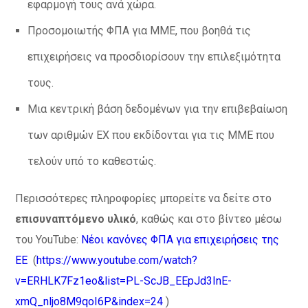
εφαρμογή τους ανά χώρα.
Προσομοιωτής ΦΠΑ για ΜΜΕ, που βοηθά τις
επιχειρήσεις να προσδιορίσουν την επιλεξιμότητα
τους.
Μια κεντρική βάση δεδομένων για την επιβεβαίωση
των αριθμών EX που εκδίδονται για τις ΜΜΕ που
τελούν υπό το καθεστώς.
Περισσότερες πληροφορίες μπορείτε να δείτε στο
επισυναπτόμενο υλικό
, καθώς και στο βίντεο μέσω
του YouTube:
Νέοι κανόνες ΦΠΑ για επιχειρήσεις της
ΕΕ
(
https://www.youtube.com/watch?
v=ERHLK7Fz1eo&list=PL-ScJB_EEpJd3InE-
xmQ_nljo8M9qoI6P&index=24
)