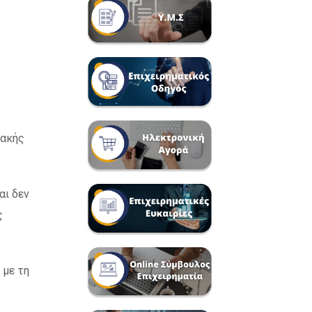
ιακής
αι δεν
ς
 με τη