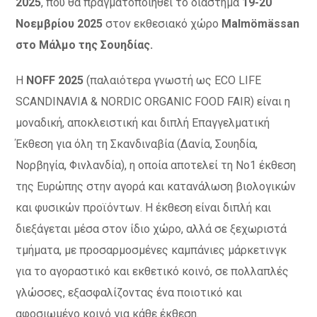
2025
, που θα πραγματοποιηθεί το διάστημα
19-20
Νοεμβρίου 2025
στον εκθεσιακό χώρο
Malmömässan
στο Μάλμο της Σουηδίας.
Η
NOFF 2025
(παλαιότερα γνωστή ως ECO LIFE
SCANDINAVIA & NORDIC ORGANIC FOOD FAIR) είναι η
μοναδική, αποκλειστική και διπλή Επαγγελματική
Έκθεση για όλη τη Σκανδιναβία (Δανία, Σουηδία,
Νορβηγία, Φινλανδία), η οποία αποτελεί τη Νο1 έκθεση
της Ευρώπης στην αγορά και κατανάλωση βιολογικών
και φυσικών προϊόντων. Η έκθεση είναι διπλή και
διεξάγεται μέσα στον ίδιο χώρο, αλλά σε ξεχωριστά
τμήματα, με προσαρμοσμένες καμπάνιες μάρκετινγκ
για το αγοραστικό και εκθετικό κοινό, σε πολλαπλές
γλώσσες, εξασφαλίζοντας ένα ποιοτικό και
αφοσιωμένο κοινό για κάθε έκθεση.