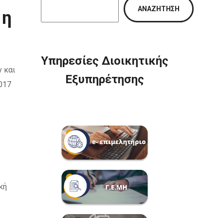
ΑΝΑΖΉΤΗΣΗ
1η
Υπηρεσίες Διοικητικής
 και
Εξυπηρέτησης
017
κή