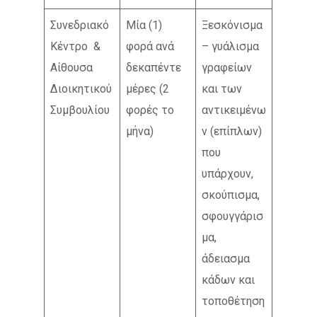
Συνεδριακό
Μία (1)
Ξεσκόνισμα
Κέντρο &
φορά ανά
– γυάλισμα
Αίθουσα
δεκαπέντε
γραφείων
Διοικητικού
μέρες (2
και των
Συμβουλίου
φορές το
αντικειμένω
μήνα)
ν (επίπλων)
που
υπάρχουν,
σκούπισμα,
σφουγγάρισ
μα,
άδειασμα
κάδων και
τοποθέτηση