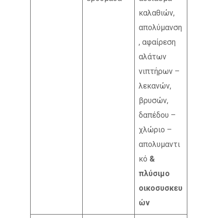
καλαθιών,
απολύμανση
, αφαίρεση
αλάτων
νιπτήρων –
λεκανών,
βρυσών,
δαπέδου –
χλώριο –
απολυμαντι
κό
&
πλύσιμο
οικοσυσκευ
ών