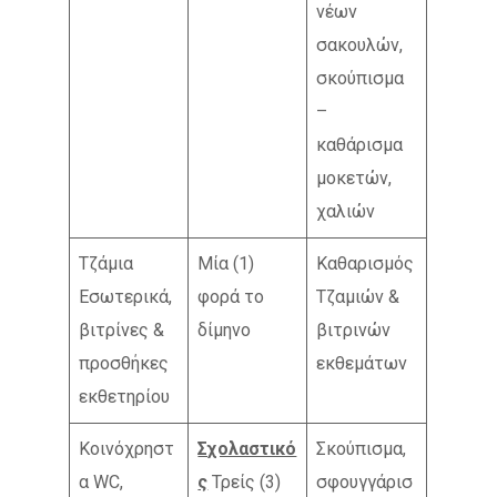
νέων
σακουλών,
σκούπισμα
–
καθάρισμα
μοκετών,
χαλιών
Τζάμια
Μία (1)
Καθαρισμός
Εσωτερικά,
φορά το
Τζαμιών &
βιτρίνες &
δίμηνο
βιτρινών
προσθήκες
εκθεμάτων
εκθετηρίου
Κοινόχρηστ
Σχολαστικό
Σκούπισμα,
α WC,
ς
Τρείς (3)
σφουγγάρισ