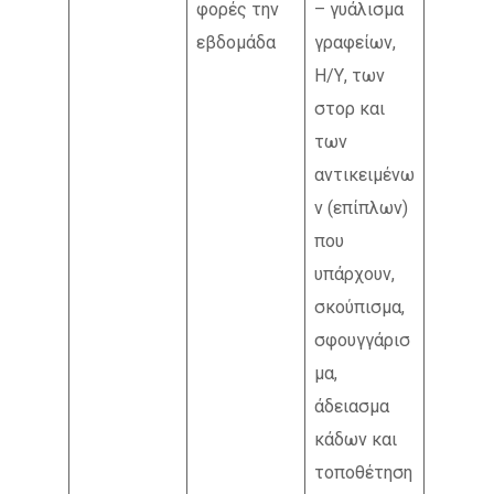
φορές την
– γυάλισμα
εβδομάδα
γραφείων,
Η/Υ, των
στορ και
των
αντικειμένω
ν (επίπλων)
που
υπάρχουν,
σκούπισμα,
σφουγγάρισ
μα,
άδειασμα
κάδων και
τοποθέτηση