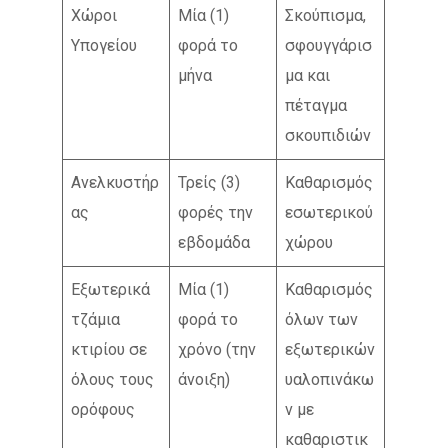
Χώροι
Μία (1)
Σκούπισμα,
Υπογείου
φορά το
σφουγγάρισ
μήνα
μα και
πέταγμα
σκουπιδιών
Ανελκυστήρ
Τρείς (3)
Καθαρισμός
ας
φορές την
εσωτερικού
εβδομάδα
χώρου
Εξωτερικά
Μία (1)
Καθαρισμός
τζάμια
φορά το
όλων των
κτιρίου σε
χρόνο (την
εξωτερικών
όλους τους
άνοιξη)
υαλοπινάκω
ορόφους
ν με
καθαριστικ