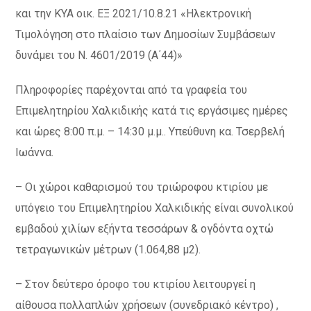
και την ΚΥΑ οικ. ΕΞ 2021/10.8.21 «Ηλεκτρονική
Τιμολόγηση στο πλαίσιο των Δημοσίων Συμβάσεων
δυνάμει του Ν. 4601/2019 (Α΄44)»
Πληροφορίες παρέχονται από τα γραφεία του
Επιμελητηρίου Χαλκιδικής κατά τις εργάσιμες ημέρες
και ώρες 8:00 π.μ. – 14:30 μ.μ.. Υπεύθυνη κα. Τσερβελή
Ιωάννα.
– Οι χώροι καθαρισμού του τριώροφου κτιρίου με
υπόγειο του Επιμελητηρίου Χαλκιδικής είναι συνολικού
εμβαδού χιλίων εξήντα τεσσάρων & ογδόντα οχτώ
τετραγωνικών μέτρων (1.064,88 μ2).
– Στον δεύτερο όροφο του κτιρίου λειτουργεί η
αίθουσα πολλαπλών χρήσεων (συνεδριακό κέντρο) ,