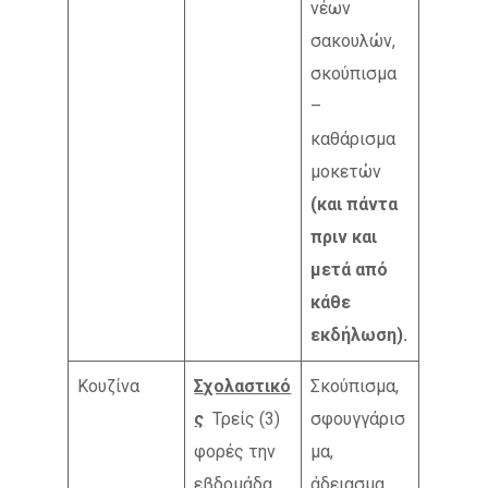
νέων
σακουλών,
σκούπισμα
–
καθάρισμα
μοκετών
(και πάντα
πριν και
μετά από
κάθε
εκδήλωση).
Κουζίνα
Σχολαστικό
Σκούπισμα,
ς
Τρείς (3)
σφουγγάρισ
φορές την
μα,
εβδομάδα
άδειασμα