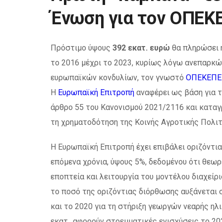
Ένωση για τον ΟΠΕΚ
Πρόστιμο ύψους
392 εκατ. ευρώ
θα πληρώσει 
το 2016 μέχρι το 2023, κυρίως λόγω ανεπαρκώ
ευρωπαϊκών κονδυλίων, τον γνωστό
ΟΠΕΚΕΠΕ
Η
Ευρωπαϊκή Επιτροπή
αναφέρει ως βάση για τ
άρθρο 55 του Κανονισμού 2021/2116 και καταγ
τη χρηματοδότηση της Κοινής Αγροτικής Πολιτ
Η Ευρωπαϊκή Επιτροπή έχει επιβάλει οριζόντι
επόμενα χρόνια, ύψους 5%, δεδομένου ότι θεωρ
εποπτεία και λειτουργία του μοντέλου διαχεί
το ποσό της οριζόντιας διόρθωσης αυξάνεται σ
και το 2020 για τη στήριξη γεωργών νεαρής ηλ
εκατ., αφορούν στρεμματικές ενισχύσεις το 20