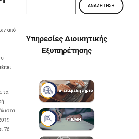
ΑΝΑΖΉΤΗΣΗ
εων από
Υπηρεσίες Διοικητικής
Εξυπηρέτησης
το
ιέπει
α τα
τή
Μάλιστα
2019
αι 76