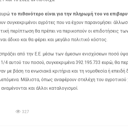
 ευρώ
το πιθανότερο είναι για την πληρωμή του να επιβαρυ
υν συγκεκριμένοι αγρότες που να έχουν παρανομήσει· άλλωσ
ετική περίπτωση θα πρέπει να περικοπούν οι επιδοτήσεις τω
ναι άδικο και θα φέρει και μεγάλο πολιτικό κόστος.
ισπράξει από την Ε.Ε. μέσω των άμεσων ενισχύσεων ποσό ύψ
 1/4 αυτού του ποσού, συγκεκριμένα 392.195.733 ευρώ, θα πε
αν με βάση τα ενωσιακά κριτήρια και τη νομοθεσία ή επειδή 
λεπόμενα. Μάλιστα, όπως αναφέρουν στελέχη του αγροτικού
 αναμένονται και άλλοι καταλογισμοί.
327