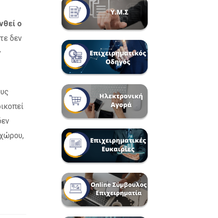
νθεί ο
τε δεν
ν
ους
ρικοπεί
δεν
 χώρου,