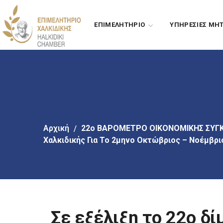
Πήγαινε
στο
ΕΠΙΜΕΛΗΤΗΡΙΟ
ΥΠΗΡΕΣΙΕΣ ΜΗ
κύριο
περιεχόμενο
Αρχική
22ο ΒΑΡΟΜΕΤΡΟ ΟΙΚΟΝΟΜΙΚΗΣ ΣΥΓ
Χαλκιδικής Για Το 2μηνο Οκτώβριος – Νοέμβρι
Σε εξέλιξη το 22ο δ