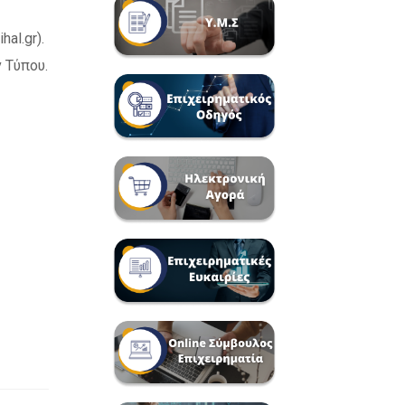
al.gr).
 Τύπου.