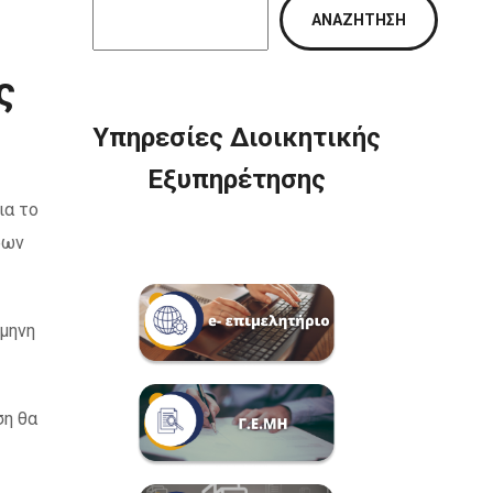
ΑΝΑΖΉΤΗΣΗ
ς
Υπηρεσίες Διοικητικής
Εξυπηρέτησης
ια το
ρων
ίμηνη
ση θα