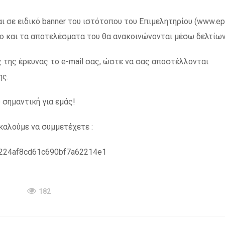
ι σε ειδικό banner του ιστότοπου του Επιμελητηρίου (www.epih
νο και τα αποτελέσματα του θα ανακοινώνονται μέσω δελτίων
 της έρευνας το e-mail σας, ώστε να σας αποστέλλονται
ης.
 σημαντική για εμάς!
 καλούμε να συμμετέχετε :
79f224af8cd61c690bf7a62214e1
182