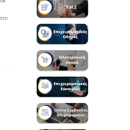
 σε
 στο