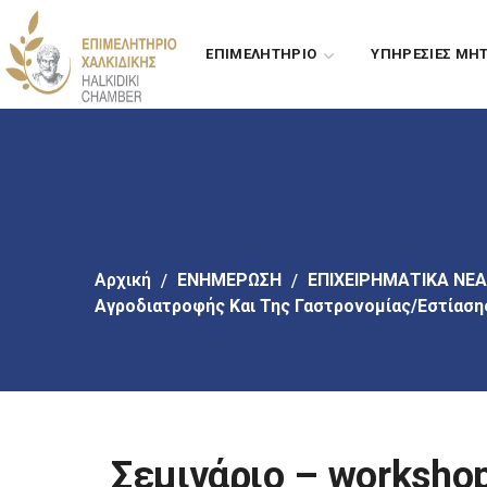
Πήγαινε
στο
ΕΠΙΜΕΛΗΤΗΡΙΟ
ΥΠΗΡΕΣΙΕΣ ΜΗ
κύριο
περιεχόμενο
Αρχική
EΝΗΜΕΡΩΣΗ
ΕΠΙΧΕΙΡΗΜΑΤΙΚΑ ΝΕΑ
Αγροδιατροφής Και Της Γαστρονομίας/εστίαση
Σεμινάριο – worksho