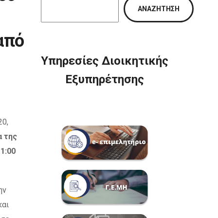
ΑΝΑΖΉΤΗΣΗ
από
Υπηρεσίες Διοικητικής
Εξυπηρέτησης
20,
α της
11:00
ην
και