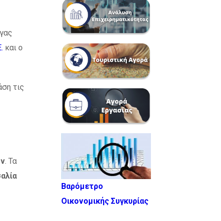
έγας
.
και ο
άση τις
ών
. Τα
σαλία
Βαρόμετρο
Οικονομικής Συγκυρίας