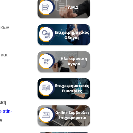
ικών
 και
ική
-stin-
ν