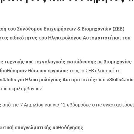
άση του Συνδέσμου Επιχειρήσεων & Βιομηχανιών (ΣΕΒ)
στις ειδικότητες του Ηλεκτρολόγου Αυτοματιστή και του
 τεχνικής και τεχνολογικής εκπαίδευσης
με
βιομηχανίες 
διαθέσιμων θέσεων εργασίας
τους, ο ΣΕΒ υλοποιεί τα
lls4Jobs για Ηλεκτρολόγους Αυτοματιστές
» και «
Skills4Jobs
 που περιλαμβάνουν:
ς από τις 7 Απριλίου και για 12 εβδομάδες στις εγκαταστάσε
ευτική επαγγελματικής καθοδήγησης