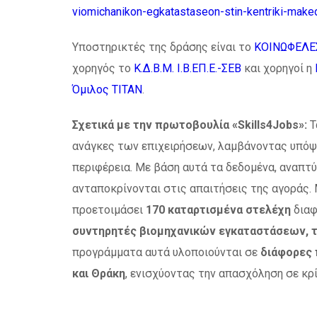
viomichanikon-egkatastaseon-stin-kentriki-make
Υποστηρικτές της δράσης είναι το
ΚΟΙΝΩΦΕΛΕΣ
χορηγός το
Κ.Δ.Β.Μ. Ι.Β.ΕΠ.Ε.-ΣΕΒ
και χορηγοί η
Όμιλος ΤΙΤΑΝ
.
Σχετικά με την πρωτοβουλία «Skills4Jobs»:
Τ
ανάγκες των επιχειρήσεων, λαμβάνοντας υπόψη 
περιφέρεια. Με βάση αυτά τα δεδομένα, αναπτ
ανταποκρίνονται στις απαιτήσεις της αγοράς
προετοιμάσει
170 καταρτισμένα στελέχη
διαφ
συντηρητές βιομηχανικών εγκαταστάσεων, 
προγράμματα αυτά υλοποιούνται σε
διάφορες 
και Θράκη
, ενισχύοντας την απασχόληση σε κρί