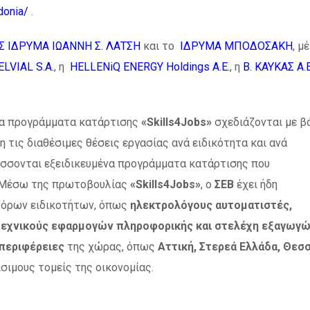
donia/
.
 ΙΔΡΥΜΑ ΙΩΑΝΝΗ Σ. ΛΑΤΣΗ
και το
ΙΔΡΥΜΑ ΜΠΟΔΟΣΑΚΗ
, μ
ELVIAL S.A.
, η
HELLENiQ ENERGY Holdings Α.Ε.
, η
Β. ΚΑΥΚΑΣ Α.Ε
α προγράμματα κατάρτισης
«Skills4Jobs»
σχεδιάζονται με β
τις διαθέσιμες θέσεις εργασίας ανά ειδικότητα και ανά
ύσσονται εξειδικευμένα προγράμματα κατάρτισης που
. Μέσω της πρωτοβουλίας
«Skills4Jobs»
, ο
ΣΕΒ
έχει ήδη
όρων ειδικοτήτων, όπως
ηλεκτρολόγους αυτοματιστές,
τεχνικούς εφαρμογών πληροφορικής και στελέχη εξαγωγ
περιφέρειες
της χώρας, όπως
Αττική, Στερεά Ελλάδα, Θεσ
σιμους τομείς της οικονομίας.