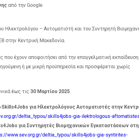
νης
από την Google.
του Ηλεκτρολόγου – Αυτοματιστή και του Συντηρητή Βιομηχαν
ΕΒ στην Κεντρική Μακεδονία.
υς που έχουν αποφοιτήσει από την επαγγελματική εκπαίδευση
οηγούμενη ή με μικρή προϋπηρεσία και προσφέρεται χωρίς
ονικά έως τις
30 Μαρτίου 2025
.
«
Skills4Jobs για Ηλεκτρολόγους Αυτοματιστές στην Κεντρ
v.org.gr/deltia_typou/skills4jobs-gia-ilektrologous-aftomatistes
lls4Jobs για Συντηρητές Βιομηχανικών Εγκαταστάσεων στη
s://www.sev.org.gr/deltia_typou/skills4jobs-gia-syntirites-