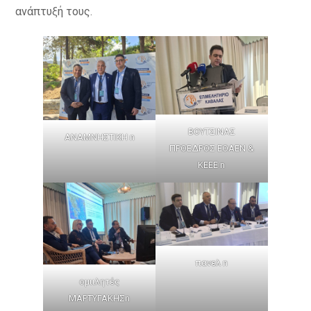
ανάπτυξή τους.
ΒΟΥΤΣΙΝΑΣ
ΑΝΑΜΝΗΣΤΙΚΗ n
ΠΡΟΕΔΡΟΣ ΕΟΑΕΝ &
ΚΕΕΕ n
πανελ n
ομιιλητές
ΜΑΡΤΥΓΑΚΗΣn