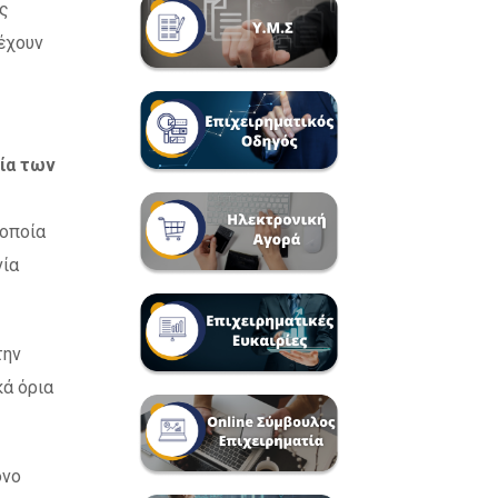
ες
 έχουν
ία των
 οποία
νία
την
κά όρια
όνο