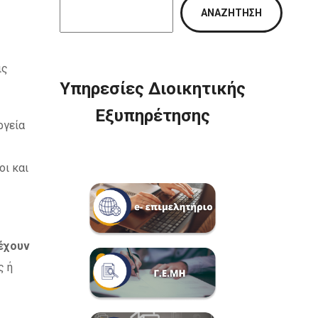
ΑΝΑΖΉΤΗΣΗ
ις
Υπηρεσίες Διοικητικής
Εξυπηρέτησης
ργεία
οι και
έχουν
ς ή