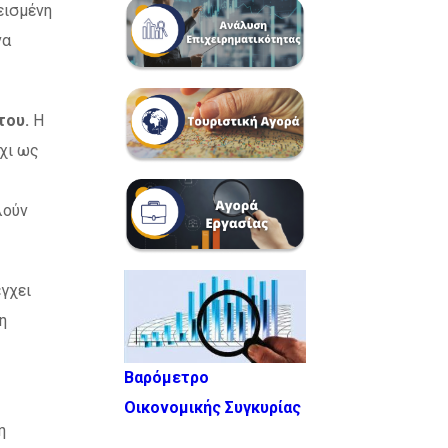
εισμένη
να
του.
Η
όχι ως
λούν
γχει
η
Βαρόμετρο
Οικονομικής Συγκυρίας
η