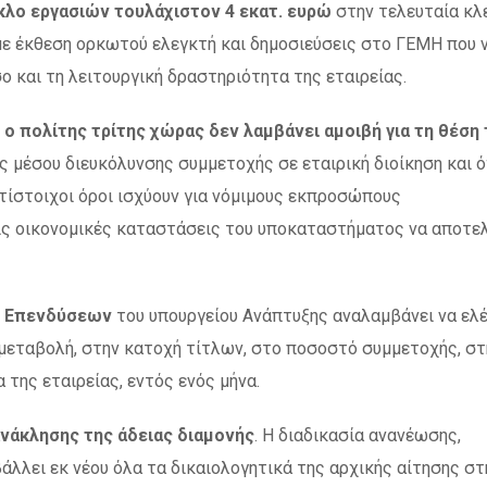
ύκλο εργασιών τουλάχιστον 4 εκατ. ευρώ
στην τελευταία κλ
με έκθεση ορκωτού ελεγκτή και δημοσιεύσεις στο ΓΕΜΗ που 
 και τη λειτουργική δραστηριότητα της εταιρείας.
ο πολίτης τρίτης χώρας δεν λαμβάνει αμοιβή για τη θέση 
ως μέσου διευκόλυνσης συμμετοχής σε εταιρική διοίκηση και 
τίστοιχοι όροι ισχύουν για νόμιμους εκπροσώπους
ς οικονομικές καταστάσεις του υποκαταστήματος να αποτε
 Επενδύσεων
του υπουργείου Ανάπτυξης αναλαμβάνει να ελέ
μεταβολή, στην κατοχή τίτλων, στο ποσοστό συμμετοχής, στ
 της εταιρείας, εντός ενός μήνα.
νάκλησης της άδειας διαμονής
. Η διαδικασία ανανέωσης,
άλλει εκ νέου όλα τα δικαιολογητικά της αρχικής αίτησης στ