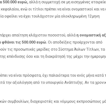
α 500.000 ευρώ,
αλλά η συμμετοχή σε μη εισηγμένες εταιρεί
κεφαλαίου, ενώ οι τίτλοι πρέπει να είναι ονομαστικοί και να
ία οφείλει να έχει τουλάχιστον μία ολοκληρωμένη 12μηνη
υπάρχει απαίτηση ελάχιστου ποσοστού, αλλά
η ονομαστική αξ
 φθάνει τις 500.000 ευρώ.
Οι αποδείξεις προέρχονται από
ούν τις προσωπικές μερίδες στο Σύστημα Άυλων Τίτλων, τα
της επένδυσης όσο και τη διακράτησή της μέχρι την ημερομη
έπει να είναι πρόσφατα, όχι παλαιότερα του ενός μήνα κατά 
τά την αξιολόγηση από το υπουργείο Ανάπτυξης. Αν τα χρονι
τικών συμβουλίων, διαχειριστές και νόμιμους εκπροσώπους μ