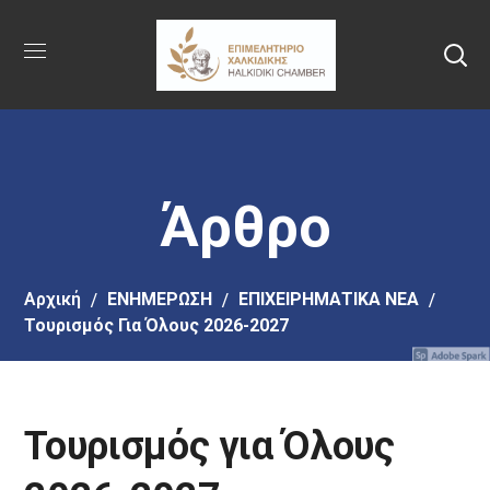
Πήγαινε
στο
κύριο
περιεχόμενο
Άρθρο
Αρχική
EΝΗΜΕΡΩΣΗ
ΕΠΙΧΕΙΡΗΜΑΤΙΚΑ ΝΕΑ
Τουρισμός Για Όλους 2026-2027
Τουρισμός για Όλους