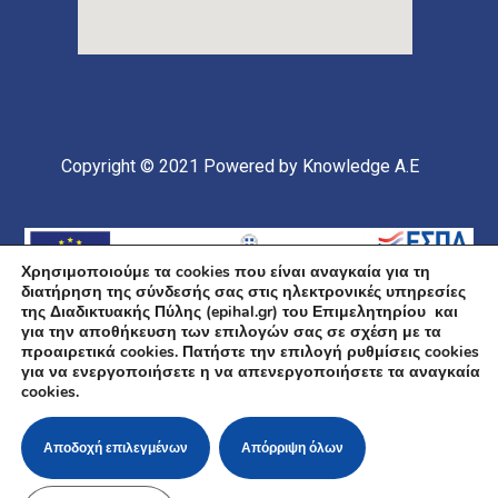
Copyright © 2021
Powered by Knowledge A.E
Χρησιμοποιούμε τα cookies που είναι αναγκαία για τη
διατήρηση της σύνδεσής σας στις ηλεκτρονικές υπηρεσίες
της Διαδικτυακής Πύλης (epihal.gr) του Επιμελητηρίου και
για την αποθήκευση των επιλογών σας σε σχέση με τα
προαιρετικά cookies. Πατήστε την επιλογή ρυθμίσεις cookies
για να ενεργοποιήσετε η να απενεργοποιήσετε τα αναγκαία
Υποέργο 1 Πράξης: «Ανάπτυξη και Αναβάθμιση
cookies.
Ηλεκτρονικής Υποδομής και Ψηφιακών Υπηρεσιών του
Επιμελητηρίου Χαλκιδικής» Επιχειρησιακό Πρόγραμμα
«Κεντρική Μακεδονία» Συγχρηματοδοτείται από την
Ευρωπαϊκή Ένωση (Ευρωπαϊκό Ταμείο Περιφερειακής
Αποδοχή επιλεγμένων
Απόρριψη όλων
Ανάπτυξης ΕΤΠΑ) και από εθνικούς πόρους μέσω του
ΠΔΕ