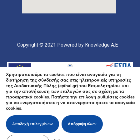
Copyright © 2021
Powered by Knowledge A.E
Χρησιμοποιούμε τα cookies που είναι αναγκαία για τη
διατήρηση της σύνδεσής σας στις ηλεκτρονικές υπηρεσίες
της Διαδικτυακής Πύλης (epihal.gr) του Επιμελητηρίου και
για την αποθήκευση των επιλογών σας σε σχέση με τα
προαιρετικά cookies. Πατήστε την επιλογή ρυθμίσεις cookies
για να ενεργοποιήσετε η να απενεργοποιήσετε τα αναγκαία
Υποέργο 1 Πράξης: «Ανάπτυξη και Αναβάθμιση
cookies.
Ηλεκτρονικής Υποδομής και Ψηφιακών Υπηρεσιών του
Επιμελητηρίου Χαλκιδικής» Επιχειρησιακό Πρόγραμμα
«Κεντρική Μακεδονία» Συγχρηματοδοτείται από την
Ευρωπαϊκή Ένωση (Ευρωπαϊκό Ταμείο Περιφερειακής
Αποδοχή επιλεγμένων
Απόρριψη όλων
Ανάπτυξης ΕΤΠΑ) και από εθνικούς πόρους μέσω του
ΠΔΕ