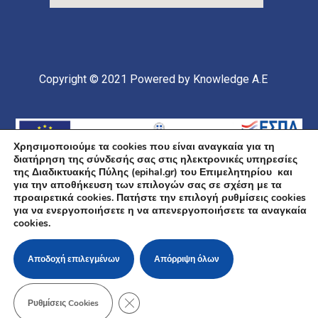
Copyright © 2021
Powered by Knowledge A.E
Χρησιμοποιούμε τα cookies που είναι αναγκαία για τη
διατήρηση της σύνδεσής σας στις ηλεκτρονικές υπηρεσίες
της Διαδικτυακής Πύλης (epihal.gr) του Επιμελητηρίου και
για την αποθήκευση των επιλογών σας σε σχέση με τα
προαιρετικά cookies. Πατήστε την επιλογή ρυθμίσεις cookies
για να ενεργοποιήσετε η να απενεργοποιήσετε τα αναγκαία
Υποέργο 1 Πράξης: «Ανάπτυξη και Αναβάθμιση
cookies.
Ηλεκτρονικής Υποδομής και Ψηφιακών Υπηρεσιών του
Επιμελητηρίου Χαλκιδικής» Επιχειρησιακό Πρόγραμμα
«Κεντρική Μακεδονία» Συγχρηματοδοτείται από την
Ευρωπαϊκή Ένωση (Ευρωπαϊκό Ταμείο Περιφερειακής
Αποδοχή επιλεγμένων
Απόρριψη όλων
Ανάπτυξης ΕΤΠΑ) και από εθνικούς πόρους μέσω του
ΠΔΕ
ΚΛΕΊΣΙΜΟ ΤΟΥ COOKIE BANNER ΓΙΑ Τ
Ρυθμίσεις Cookies
Πολιτική Cookies
/
Πολιτική Απορρήτου