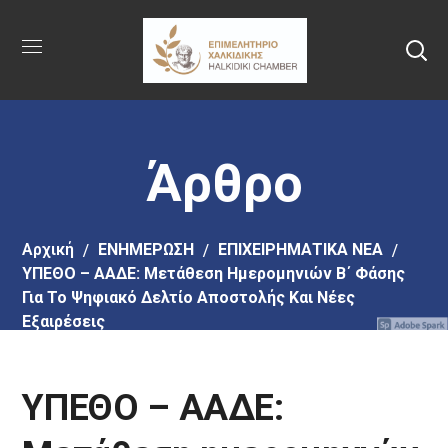
Πήγαινε
στο
κύριο
περιεχόμενο
Άρθρο
Αρχική
EΝΗΜΕΡΩΣΗ
ΕΠΙΧΕΙΡΗΜΑΤΙΚΑ ΝΕΑ
ΥΠΕΘΟ – ΑΑΔΕ: Μετάθεση Ημερομηνιών Β΄ Φάσης
Για Το Ψηφιακό Δελτίο Αποστολής Και Νέες
Εξαιρέσεις
ΥΠΕΘΟ – ΑΑΔΕ: