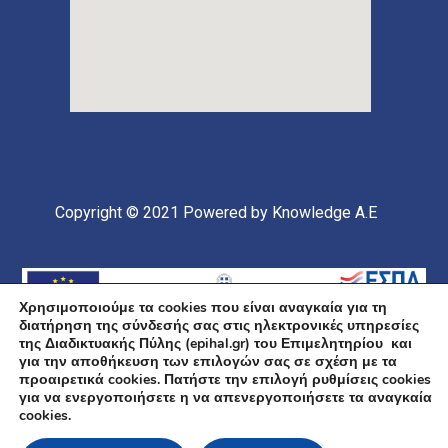
Copyright © 2021
Powered by Knowledge A.E
Χρησιμοποιούμε τα cookies που είναι αναγκαία για τη
διατήρηση της σύνδεσής σας στις ηλεκτρονικές υπηρεσίες
της Διαδικτυακής Πύλης (epihal.gr) του Επιμελητηρίου και
για την αποθήκευση των επιλογών σας σε σχέση με τα
προαιρετικά cookies. Πατήστε την επιλογή ρυθμίσεις cookies
για να ενεργοποιήσετε η να απενεργοποιήσετε τα αναγκαία
Υποέργο 1 Πράξης: «Ανάπτυξη και Αναβάθμιση
cookies.
Ηλεκτρονικής Υποδομής και Ψηφιακών Υπηρεσιών του
Επιμελητηρίου Χαλκιδικής» Επιχειρησιακό Πρόγραμμα