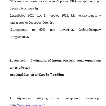
40% των συνολικών οφειλών σε Δημόσιο, ΦΚΑ και τράπεζες για
6 μήνες δηλ. από 1η
Δεκεμβρίου 2020 έως 1η Ιουνίου 2021. Με «απλοποιημένη»
πτώχευση κινδυνεύουν όσοι δεν
εξυπηρετούν το 60% των συνολικών ληξιπρόθεσμων
υποχρεώσεων.
Συνοπτικά, η διαδικασία ρύθμισης οφειλών νοικοκυριών και
επιχειρήσεων
περιλαμβάνει τα ακόλουθα 7 στάδια:
1. Δημιουργία αίτησης στην ηλεκτρονική πλατφόρμα
(http://www.keyd.gov.gr/
ή