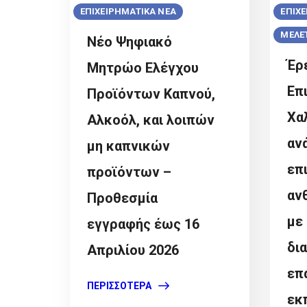
ΕΠΙΧΕΙΡΗΜΑΤΙΚΑ ΝΕΑ
ΕΠΙΧ
ΜΕΛΕΤ
Νέο Ψηφιακό
Έρ
Μητρώο Ελέγχου
Επ
Προϊόντων Καπνού,
Χαλ
Αλκοόλ, και λοιπών
αν
μη καπνικών
επ
προϊόντων –
αν
Προθεσμία
με
εγγραφής έως 16
δι
Απριλίου 2026
επ
ΠΕΡΙΣΣΌΤΕΡΑ
εκ