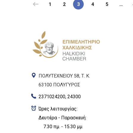
1
2
3
4
5
…
ΠΟΛΥΤΕΧΝΕΙΟΥ 58, Τ. Κ.
63100 ΠΟΛΥΓΥΡΟΣ
2371024200, 24300
Ώρες λειτουργίας:
Δευτέρα - Παρασκευή:
7.30 πμ. - 15.30 μμ.