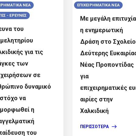
ΕΙΡΗΜΑΤΙΚΑ ΝΕΑ
ΕΠΙΧΕΙΡΗΜΑΤΙΚΑ ΝΕΑ
ΕΣ - ΕΡΕΥΝΕΣ
Με μεγάλη επιτυχία
ευνα του
η ενημερωτική
ιμελητηρίου
Δράση στο Σχολείο
κιδικής για τις
Δεύτερης Ευκαιρία
άγκες των
Νέας Προποντίδας
ιχειρήσεων σε
για
θρώπινο δυναμικό
επιχειρηματικές ευ
 στόχο να
αιρίες στην
αμορφωθεί η
Χαλκιδική
αγγελματική
ΠΕΡΙΣΣΌΤΕΡΑ
παίδευση του