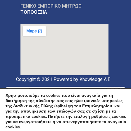
ΓΕΝΙΚΟ ΕΜΠΟΡΙΚΟ ΜΗΤΡΩΟ
ΤΟΠΟΘΕΣΙΑ
Copyright © 2021
Powered by Knowledge A.E
Χρησιμοποιούμε τα cookies που είναι αναγκαία για τη
διατήρηση της σύνδεσής σας στις ηλεκτρονικές υπηρεσίες
της Διαδικτυακής Πύλης (epihal.gr) του Επιμελητηρίου και
για την αποθήκευση των επιλογών σας σε σχέση με τα
προαιρετικά cookies. Πατήστε την επιλογή ρυθμίσεις cookies
για να ενεργοποιήσετε η να απενεργοποιήσετε τα αναγκαία
Υποέργο 1 Πράξης: «Ανάπτυξη και Αναβάθμιση
cookies.
Ηλεκτρονικής Υποδομής και Ψηφιακών Υπηρεσιών του