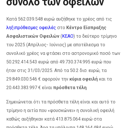
σύνολο των οφειλών
Kατά 562.039.548 ευρώ αυξήθηκε το χρέος από τις
ληξιπρόθεσμες οφειλές
στο
Κέντρο Είσπραξης
Ασφαλιστικών Οφειλών
(
ΚΕΑΟ
) το δεύτερο τρίμηνο
του 2025 (Απρίλιος- Ιούνιος) με αποτέλεσμα το
συνολικό χρέος να φτάσει στο αστρονομικό ποσό των
50.292.414.543 ευρώ από 49.730.374.995 ευρώ που
ήταν στις 31/03/2025. Από τα 50.2 δισ. ευρώ, τα
29.849.030.546 € αφορούν την
κύρια οφειλή
και τα
20.443.383.997 € είναι
πρόσθετα τέλη
.
Σημειώνεται ότι τα πρόσθετα τέλη είναι και αυτό το
τρίμηνο η αιτία που «φουσκώνει» η συνολική οφειλή
καθώς αυξήθηκαν κατά 413.875.064 ευρώ στα
πρόσθετα τέλη. Άρα τα υπόλοιπα 148.164.484 ευρώ,