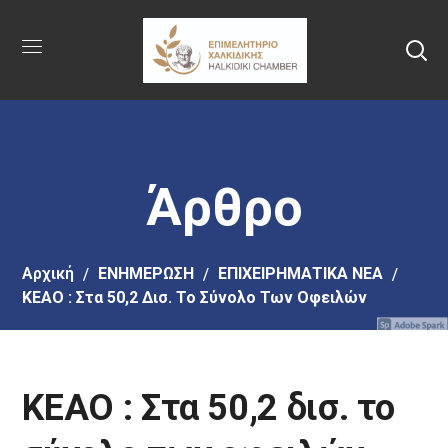
Πήγαινε
στο
κύριο
περιεχόμενο
Άρθρο
Αρχική
EΝΗΜΕΡΩΣΗ
ΕΠΙΧΕΙΡΗΜΑΤΙΚΑ ΝΕΑ
ΚΕΑΟ : Στα 50,2 Δισ. Το Σύνολο Των Οφειλών
ΚΕΑΟ : Στα 50,2 δισ. το