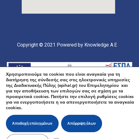
Copyright © 2021
Powered by Knowledge A.E
Χρησιμοποιούμε τα cookies που είναι αναγκαία για τη
διατήρηση της σύνδεσής σας στις ηλεκτρονικές υπηρεσίες
της Διαδικτυακής Πύλης (epihal.gr) του Επιμελητηρίου και
για την αποθήκευση των επιλογών σας σε σχέση με τα
προαιρετικά cookies. Πατήστε την επιλογή ρυθμίσεις cookies
για να ενεργοποιήσετε η να απενεργοποιήσετε τα αναγκαία
Υποέργο 1 Πράξης: «Ανάπτυξη και Αναβάθμιση
cookies.
Ηλεκτρονικής Υποδομής και Ψηφιακών Υπηρεσιών του
Επιμελητηρίου Χαλκιδικής» Επιχειρησιακό Πρόγραμμα
«Κεντρική Μακεδονία» Συγχρηματοδοτείται από την
Ευρωπαϊκή Ένωση (Ευρωπαϊκό Ταμείο Περιφερειακής
Αποδοχή επιλεγμένων
Απόρριψη όλων
Ανάπτυξης ΕΤΠΑ) και από εθνικούς πόρους μέσω του
ΠΔΕ