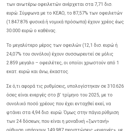
των ανωτέρω οφειλετών ανέρχεται στα 7,71 δισ.
ευρώ. Σύμφωνα με το ΚΕΑΟ, το 87,57% των οφειλετών
(1.847.876 φυσικά ή νομικά πρόσωπα) έχουν χρέος έως
30.000 ευρώ ο καθένας.
Το μεγαλύτερο μέρος των οφειλών (12,1 δισ. ευρώ ή
24,07% του συνόλου) έχουν συσσωρευτεί σε μόλις
2.859 μεγαλο – οφειλέτες, οι οποίοι χρωστούν από 1
εκατ. ευρώ και άνω, έκαστος.
Σε ό,τι αφορά τις ρυθμίσεις, υπολογίστηκαν σε 310.626
όσες είναι ενεργές στο β’ τρίμηνο του 2025, με το
συνολικό ποσό χρέους που έχει ενταχθεί εκεί, να
φτάνει στα 4,94 δισ. ευρώ. Όμως στην πάγια ρύθμιση
των 24 δόσεων, που είναι η μοναδική «ζωντανή»
ρύθμιση, υπάρχουν 149.987 περιπτώσεις «ενεργές», με