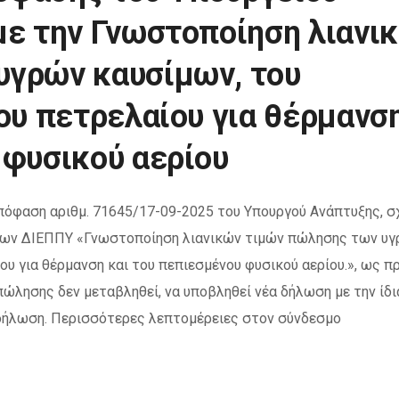
με την Γνωστοποίηση λιανι
υγρών καυσίμων, του
του πετρελαίου για θέρμανσ
 φυσικού αερίου
πόφαση αριθμ. 71645/17-09-2025 του Υπουργού Ανάπτυξης, σ
όνων ΔΙΕΠΠΥ «Γνωστοποίηση λιανικών τιμών πώλησης των υ
ου για θέρμανση και του πεπιεσμένου φυσικού αερίου.», ως π
ώλησης δεν μεταβληθεί, να υποβληθεί νέα δήλωση με την ίδι
 δήλωση. Περισσότερες λεπτομέρειες στον σύνδεσμο