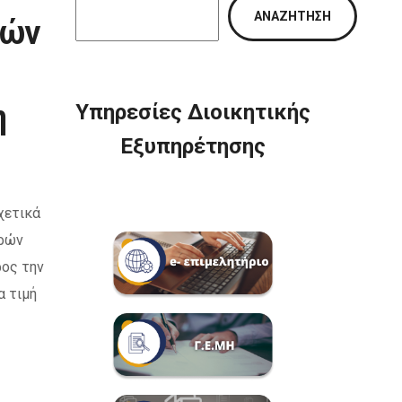
ΑΝΑΖΉΤΗΣΗ
κών
η
Υπηρεσίες Διοικητικής
Εξυπηρέτησης
χετικά
γρών
ρος την
α τιμή