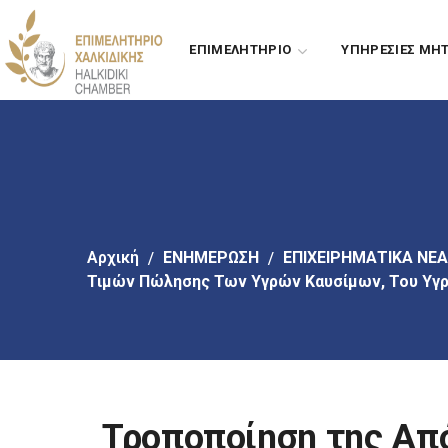
Πήγαινε
στο
ΕΠΙΜΕΛΗΤΗΡΙΟ
ΥΠΗΡΕΣΙΕΣ ΜΗ
κύριο
περιεχόμενο
Αρχική
EΝΗΜΕΡΩΣΗ
ΕΠΙΧΕΙΡΗΜΑΤΙΚΑ ΝΕΑ
Τιμών Πώλησης Των Υγρών Καυσίμων, Του Υγρα
Τροποποίηση της Απ